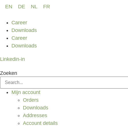
Ga
EN
DE
NL
FR
naar
de
Career
inhoud
Downloads
Career
Downloads
Linkedin-in
Zoeken
Mijn account
Orders
Downloads
Addresses
Account details