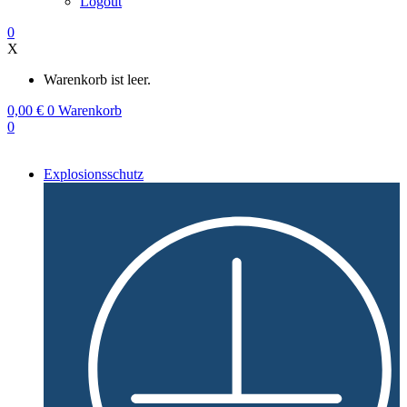
Logout
0
X
Warenkorb ist leer.
0,00
€
0
Warenkorb
0
Explosionsschutz