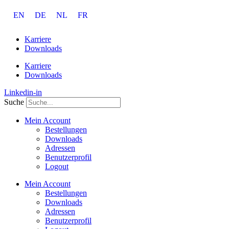
Zum
EN
DE
NL
FR
Inhalt
springen
Karriere
Downloads
Karriere
Downloads
Linkedin-in
Suche
Mein Account
Bestellungen
Downloads
Adressen
Benutzerprofil
Logout
Mein Account
Bestellungen
Downloads
Adressen
Benutzerprofil