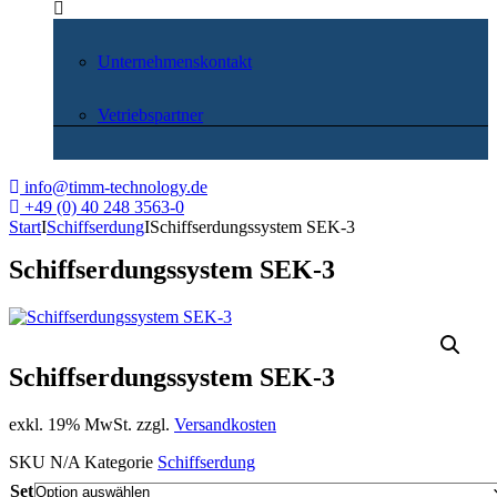
Unternehmenskontakt
Vetriebspartner
info@timm-technology.de
+49 (0) 40 248 3563-0
Start
I
Schiffserdung
I
Schiffserdungssystem SEK-3
Schiffserdungssystem SEK-3
Schiffserdungssystem SEK-3
exkl. 19% MwSt. zzgl.
Versandkosten
SKU
N/A
Kategorie
Schiffserdung
Set