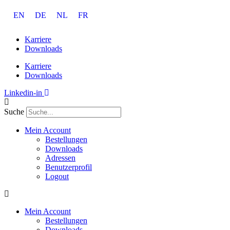
Zum
EN
DE
NL
FR
Inhalt
springen
Karriere
Downloads
Karriere
Downloads
Linkedin-in
Suche
Mein Account
Bestellungen
Downloads
Adressen
Benutzerprofil
Logout
Mein Account
Bestellungen
Downloads