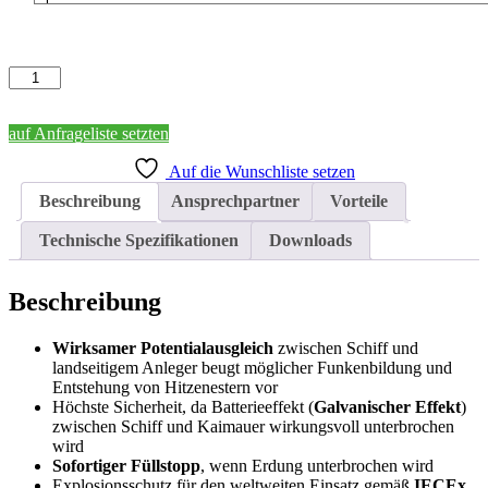
Schiffserdungssystem
SEK-
3
Menge
auf Anfrageliste setzten
Auf die Wunschliste setzen
Beschreibung
Ansprechpartner
Vorteile
Technische Spezifikationen
Downloads
Beschreibung
Wirksamer Potentialausgleich
zwischen Schiff und
landseitigem Anleger beugt möglicher Funkenbildung und
Entstehung von Hitzenestern vor
Höchste Sicherheit, da Batterieeffekt (
Galvanischer Effekt
)
zwischen Schiff und Kaimauer wirkungsvoll unterbrochen
wird
Sofortiger Füllstopp
, wenn Erdung unterbrochen wird
Explosionsschutz für den weltweiten Einsatz gemäß
IECEx