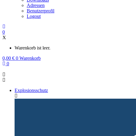
Adressen
Benutzerprofil
Logout
0
X
Warenkorb ist leer.
0,00
€
0
Warenkorb
0
Explosionsschutz