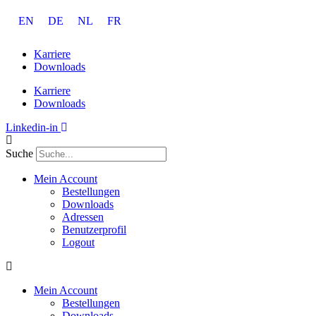
Zum
EN
DE
NL
FR
Inhalt
springen
Karriere
Downloads
Karriere
Downloads
Linkedin-in
Suche
Mein Account
Bestellungen
Downloads
Adressen
Benutzerprofil
Logout
Mein Account
Bestellungen
Downloads