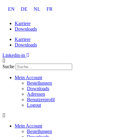
Zum
EN
DE
NL
FR
Inhalt
springen
Karriere
Downloads
Karriere
Downloads
Linkedin-in
Suche
Mein Account
Bestellungen
Downloads
Adressen
Benutzerprofil
Logout
Mein Account
Bestellungen
Downloads