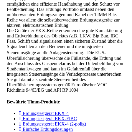
ermöglichen eine effiziente Handhabung und den Schutz vor
Fehlbedienung. Das Erdungs-Portfolio umfasst neben den
unüberwachten Erdungszangen und Kabel der TIMM Bite-
Reihe vor allem die selbstüberwachten Erdungstestgeräte zur
aktiven, elektrostatischen Erdung.
Die Geräte der EKX-Reihe erkennen eine gute Kontaktierung
und Erdverbindung des Objektes (z.B. LKW, Big Bag, IBC,
Fass, Schiff) und signalisieren einen sicheren Zustand über die
Signalleuchten an den Bediener und die integrierten
Steuerausgänge an die Anlagensteuerung. Die EUS-
Überfüllsicherung überwachte die Füllstände, die Erdung und
den Anschluss des Gaspendelarms bei der Untenbefüllung von
Straßentankwagen und kann im Gefahrenfall über die
integrierten Steuerausgänge die Verladeprozesse unterbrechen.
Sie gilt damit als zentrale Steuereinheit des
Überfüllsicherungssystems gemäß Europäischer VOC
Richtlinie 94/63/EG und API RP 1004.
Bewährte Timm-Produkte
Erdungstestgerät EKX-4
Erdungstestgerät EKX-FIBC
Erdungstestgerät EKX-4 (2-polig)
Einfache Erdungslösungen