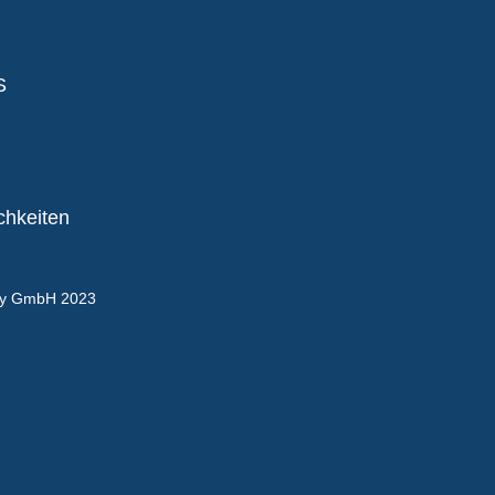
S
chkeiten
gy GmbH 2023