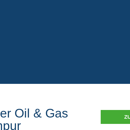
er Oil & Gas
Z
mpur