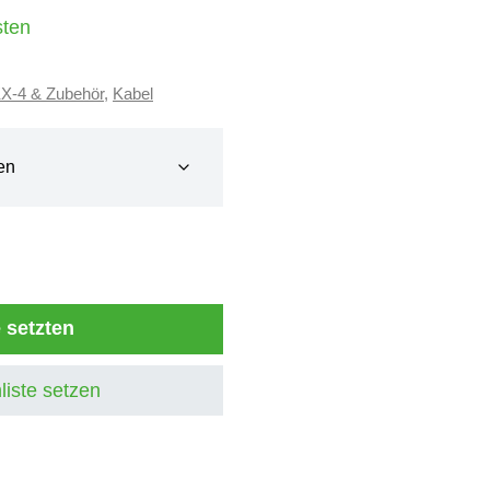
sten
KX-4 & Zubehör
,
Kabel
e setzten
liste setzen