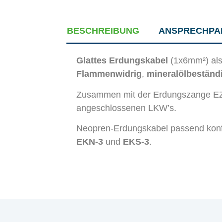
BESCHREIBUNG
ANSPRECHPA
Glattes Erdungskabel
(1x6mm²) als
Flammenwidrig
,
mineralölbeständ
Zusammen mit der Erdungszange EZ1
angeschlossenen LKW’s.
Neopren-Erdungskabel passend konf
EKN-3
und
EKS-3
.