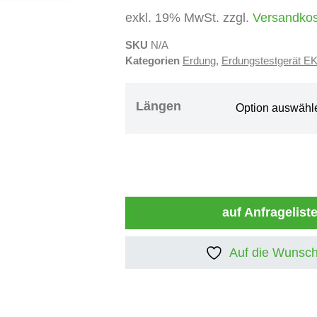
exkl. 19% MwSt. zzgl.
Versandko
SKU
N/A
Kategorien
Erdung
,
Erdungstestgerät E
Längen
auf Anfragelist
Auf die Wunsch