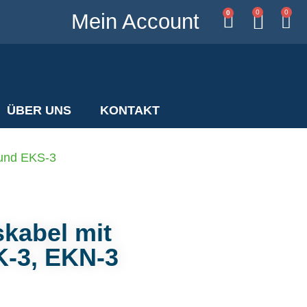
0
0
0
Mein Account
ÜBER UNS
KONTAKT
 und EKS-3
skabel mit
K-3, EKN-3